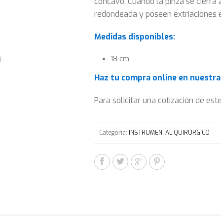
cóncavo. Cuando la pinza se cierr
redondeada y poseen extriaciones 
Medidas disponibles:
18 cm
Haz tu compra onlin
e en nuestr
Para solicitar una cotización de es
Categoría:
INSTRUMENTAL QUIRÚRGICO