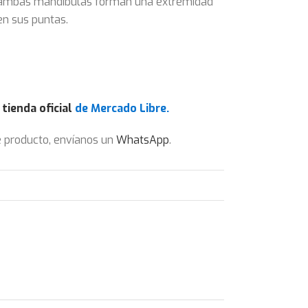
a ambas mandíbulas forman una extremidad
en sus puntas.
a
tienda oficial
de Mercado Libre.
te producto, envíanos un
WhatsApp
.