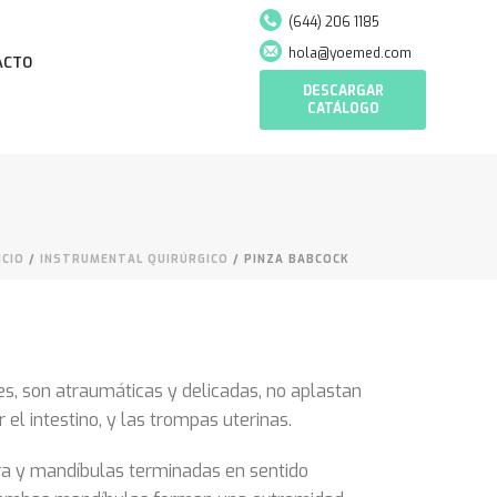
(644) 206 1185
hola@yoemed.com
ACTO
DESCARGAR
CATÁLOGO
ICIO
/
INSTRUMENTAL QUIRÚRGICO
/ PINZA BABCOCK
es, son atraumáticas y delicadas, no aplastan
 el intestino, y las trompas uterinas.
a y mandíbulas terminadas en sentido